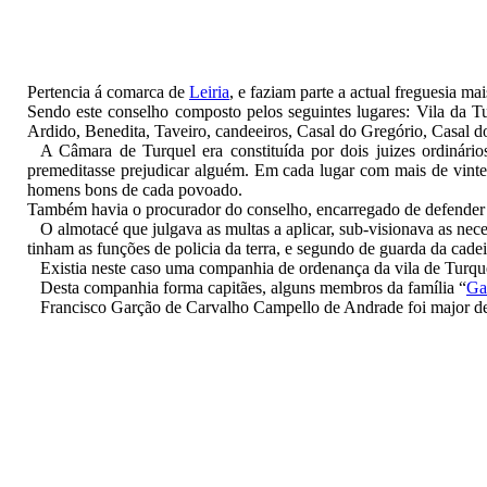
Pertencia á comarca de
Leiria
, e faziam parte a actual freguesia mai
Sendo este conselho composto pelos seguintes lugares: Vila da Tu
Ardido, Benedita, Taveiro, candeeiros, Casal do Gregório, Casal d
A Câmara de Turquel era constituída por dois juizes ordinári
premeditasse prejudicar alguém. Em cada lugar com mais de vinte
homens bons de cada povoado.
Também havia o procurador do conselho, encarregado de defender o
O almotacé que julgava as multas a aplicar, sub-visionava as nec
tinham as funções de policia da terra, e segundo de guarda da cadei
Existia neste caso uma companhia de ordenança da vila de Turque
Desta companhia forma capitães, alguns membros da família “
Ga
Francisco Garção de Carvalho Campello de Andrade foi major de 