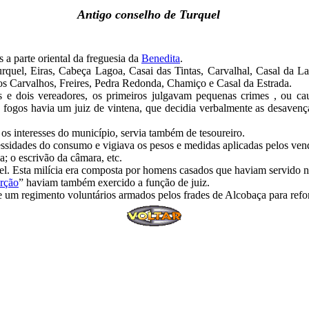
Antigo conselho de Turquel
s a parte oriental da freguesia da
Benedita
.
rquel, Eiras, Cabeça Lagoa, Casai das Tintas, Carvalhal, Casal da La
os Carvalhos, Freires, Pedra Redonda, Chamiço e Casal da Estrada.
os e dois vereadores, os primeiros julgavam pequenas crimes , ou c
 fogos havia um juiz de vintena, que decidia verbalmente as desavenç
s interesses do município, servia também de tesoureiro.
essidades do consumo e vigiava os pesos e medidas aplicadas pelos vende
a; o escrivão da câmara, etc.
l. Esta milícia era composta por homens casados que haviam servido n
rção
” haviam também exercido a função de juiz.
um regimento voluntários armados pelos frades de Alcobaça para refor